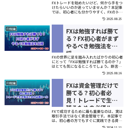
FXトレードを始めたいけど、何から手をつ
けたらいいのか迷っていませんか？本記事
では、初心者にも分かりやすく、FXのトレ
ードスタイルを難易度順に詳しく解説して
2025.08.25
いきます。FXは自分に合ったトレードスタ
イルを見つけることで、勝率をグンッと上
FX知識
FXは勉強すれば勝て
げることができる世界です。自分に合った
トレードスタイルを見つけて、...
る？FX初心者がまず
やるべき勉強法を伝
授
FXの世界に足を踏み入れたばかりの初心者
にとって「FXは勉強すれば勝てるのか？」
はとても気になるところでしょう。断言し
ます！FXは正しい勉強法と正しい知識、そ
2025.08.16
して勉強し続ける気持ちがあれば、初心者
でも必ず勝つ確率は上がってきます。本記
FX知識
FXは資金管理だけで
事では、初心者がFXで勝つためにやるべき
勉強法について詳しく紹介し...
勝てる？初心者必
見！トレードで生き
残るための必須ルー
FXで成功するために最も重要なのは、実は
ル
取引手法ではなく資金管理です。本記事で
は、初心者の方でもすぐに実践できる資金
管理の基本ルールと、リスクを最小限に抑
2024.11.11