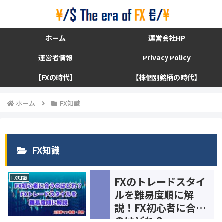
ホーム
運営会社HP
運営者情報
Privacy Policy
【FXの時代】
【株個別銘柄の時代】
ホーム
FX知識
FX知識
FX知識
FXのトレードスタイ
ルを難易度順に解
説！FX初心者に合う
のはどれ？