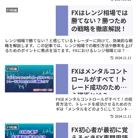
えるための必須のポイントを詳しく解説し
ます。資金管理を徹底し、長期的に勝ち続
FX知識
FXはレンジ相場では
けるための秘訣を学びましょう。FXにおけ
る資金管理の重要性資金管理はF...
勝てない？勝つため
の戦略を徹底解説！
レンジ相場で勝てない？と感じているトレーダーに向けて、効果的な戦
略を解説します。この記事では、レンジ相場での取引方法や勝率を上げ
るためのポイントに焦点を当てます。FXにおけるレンジ相場とは？レ
ンジ相場は、価格が一定の範囲内で上下を繰り返す相場のことを指し
2024.11.11
ます。トレンド相場とは異なり、明確な上昇または...
FX知識
FXはメンタルコント
ロールがすべて！ト
レード成功のための
心理術とは？
FXはメンタルコントロールがすべて！の投
資方法で、トレードを成功させるためのカ
ギは「メンタルをどのようにしてコントロ
ールするか？」が重要です。この記事で
2024.11.11
は、FXトレードにおけるメンタルコントロ
ールについてや、トレーニング方法、また
FX知識
FX初心者が最初に覚
最後にはメンタルコントロールの必要ない
「自動売買」についても詳しく解説...
えるべきFX専門用語