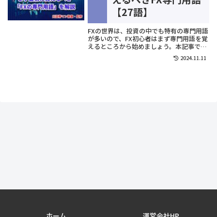
【27語】
FXの世界は、投資の中でも特有の専門用語
が多いので、FX初心者はまず専門用語を覚
えるところから始めましょう。本記事で
は、FXの専門用語を全24種類 + テクニカ
2024.11.11
ル分析用語3つ、1つずつ詳しく解説してい
きます。※ 追記：自動売買の専門用語6つ
も追加しましたもちろん筆記試験がある訳
ではないので、わからな...
ホーム
運営会社HP